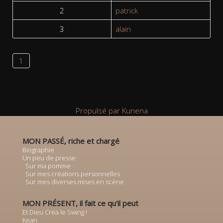
2
patrick
3
alain
1
Propulsé par
Kunena
MON PASSÉ, riche et chargé
Biographie
Un peu de presse
Sur ma pomme
Sur mes créations personnelles
Sur mes diverses mises en scène
MON PRÉSENT, il fait ce qu'il peut
Et Dieu Créa le Swing !
Kean