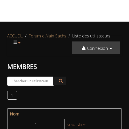
ACCUEIL
Forum d'Alain Sachs
Liste des utilisateurs
Connexion
MEMBRES
1
Nom
1
sebastien