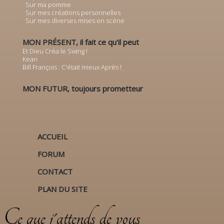
Sur ma pomme
Sur mes créations personnelles
Sur mes diverses mises en scène
MON PRÉSENT, il fait ce qu'il peut
Et Dieu Créa le Swing !
Kean
Bill François : C'était mieux Après !
MON FUTUR, toujours prometteur
ACCUEIL
FORUM
CONTACT
PLAN DU SITE
Ce que j'attends de vous