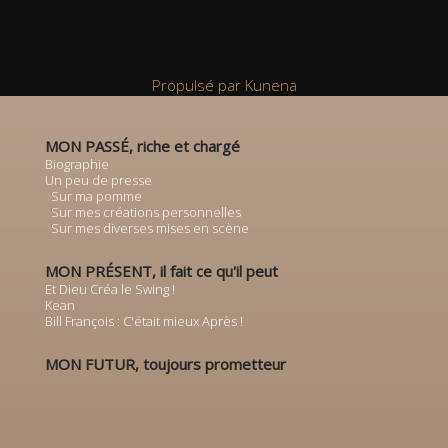
Propulsé par
Kunena
MON PASSÉ, riche et chargé
Biographie
Un peu de presse
Sur ma pomme
Sur mes créations personnelles
Sur mes diverses mises en scène
MON PRÉSENT, il fait ce qu'il peut
Et Dieu Créa le Swing !
Kean
Bill François : C'était mieux Après !
MON FUTUR, toujours prometteur