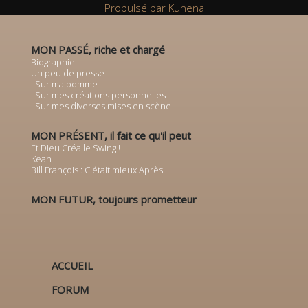
Propulsé par
Kunena
MON PASSÉ, riche et chargé
Biographie
Un peu de presse
Sur ma pomme
Sur mes créations personnelles
Sur mes diverses mises en scène
MON PRÉSENT, il fait ce qu'il peut
Et Dieu Créa le Swing !
Kean
Bill François : C'était mieux Après !
MON FUTUR, toujours prometteur
ACCUEIL
FORUM